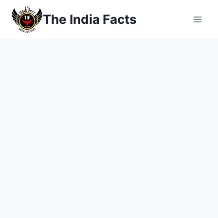
Skip
The India Facts
to
content