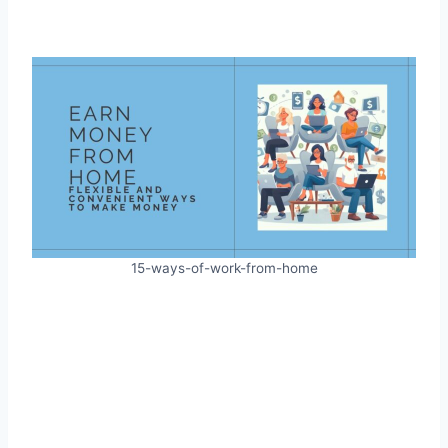
15-ways-of-work-from-home