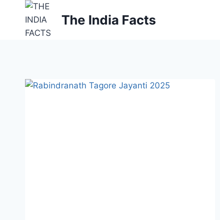
Skip
The India Facts
to
content