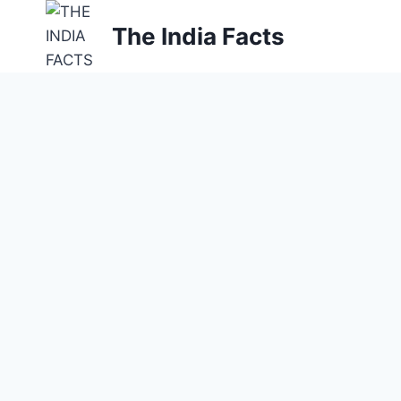
Skip
The India Facts
to
content