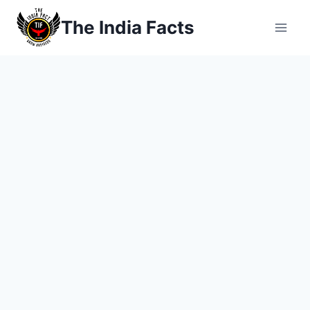
Skip
The India Facts
to
content