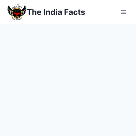
Skip
The India Facts
to
content