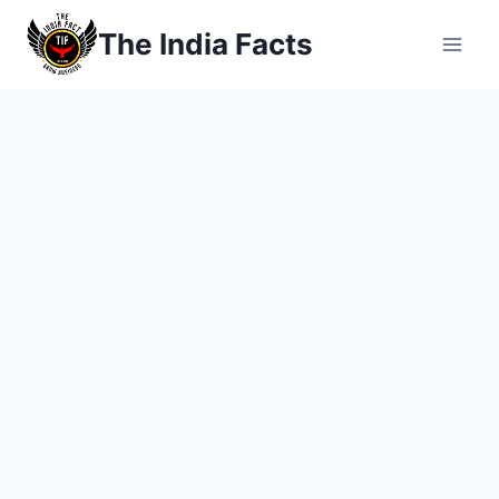
Skip
The India Facts
to
content