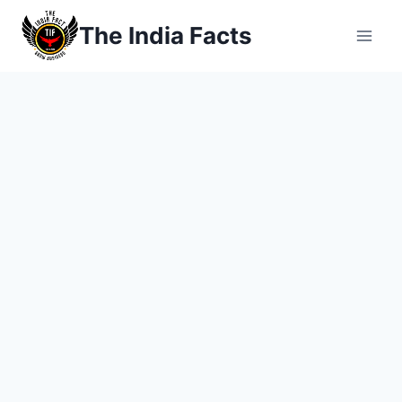
Skip
The India Facts
to
content