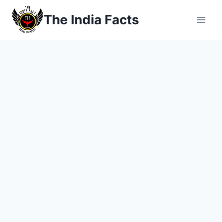
Skip
The India Facts
to
content