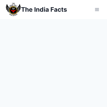
Skip
The India Facts
to
content