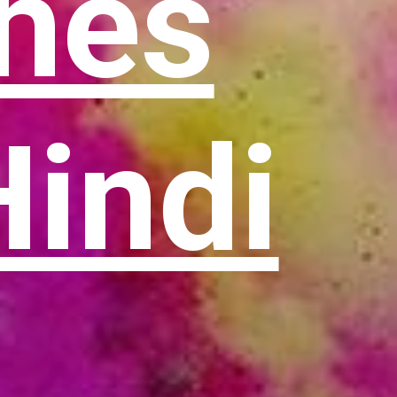
hes
Hindi