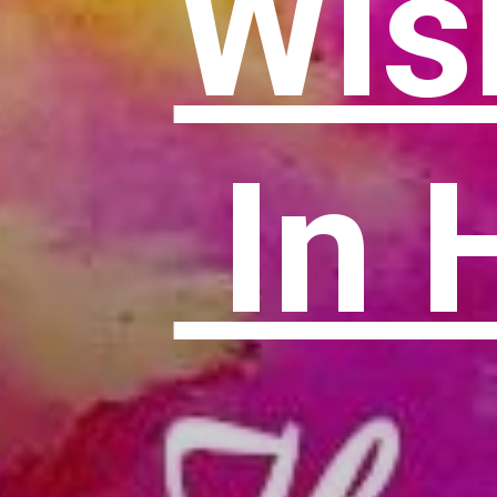
Wis
In 