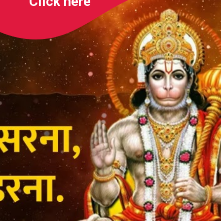
Click
here