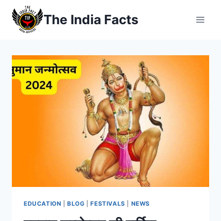
Skip
The India Facts
to
content
EDUCATION
|
BLOG
|
FESTIVALS
|
NEWS